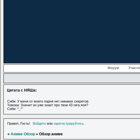
Форум
Участ
Цитата с НЯШа:
Сиби: У меня от моего парня нет никаких секретов.
Томоки: Значит он уже знает про твои 43 гига яоя?
Сиби: ^_^'
Привет, Гость!
Войдите
или
зарегистрируйтесь
.
»
Аниме Обзор
»
Обзор аниме