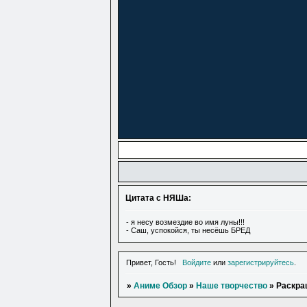
Цитата с НЯШа:
- я несу возмездие во имя луны!!!
- Саш, успокойся, ты несёшь БРЕД
Привет, Гость!
Войдите
или
зарегистрируйтесь
.
»
Аниме Обзор
»
Наше творчество
»
Раскра